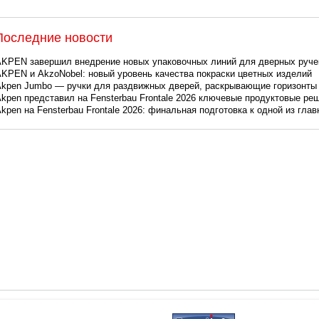
Последние новости
KPEN завершил внедрение новых упаковочных линий для дверных руче
KPEN и AkzoNobel: новый уровень качества покраски цветных изделий
kpen Jumbo — ручки для раздвижных дверей, раскрывающие горизонты
kpen представил на Fensterbau Frontale 2026 ключевые продуктовые ре
kpen на Fensterbau Frontale 2026: финальная подготовка к одной из гла