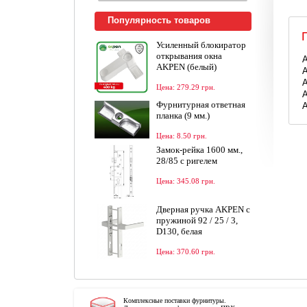
Популярность товаров
Усиленный блокиратор
открывания окна
A
AKPEN (белый)
A
A
Цена: 279.29 грн.
A
Фурнитурная ответная
A
планка (9 мм.)
Цена: 8.50 грн.
Замок-рейка 1600 мм.,
28/85 с ригелем
Цена: 345.08 грн.
Дверная ручка AKPEN c
пружиной 92 / 25 / 3,
D130, белая
Цена: 370.60 грн.
Комплексные поставки фурнитуры.