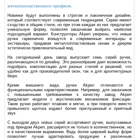
металлопластикового профиля.
Новинки будут выполнены в строгом и лаконичном дизайне,
который соответствует современным тенденциям. Серии имеют
сходство в общем стиле, но при этом каждая из них предлагает
уникальную форму, позволяя заказчикам выбрать наиболее
подходящий вариант. Конструкторы Akpen уверены, что новые
ручки гармонично впишутся в современные интерьеры и
экстерьеры, придавая металлопластиковым окнам и дверям
эстетически привлекательный вид.
На сегодняшний день завод выпускает семь серий ручек,
различающихся по дизайну. Это разнообразие дает возможность
подобрать комплектацию для разных стилей и решений, что
удобно как для производителей окон, так и для архитектурных
бюро.
Кроме внешнего вида, ручки Akpen отличаются и
функциональными характеристиками. Например, для заказчиков
с повышенными требованиями к качеству завод Akpen
предлагает модели с акустическим механизмом фиксации.
Такие ручки работают плавнее и мягче, а при повороте вместо
привычного щелчка издают более приглушенный и приятный
звук.
С выходом двух новых серий ассортимент ручек, выпускаемых
под брендом Akpen, расширится не только в количественном, но
и в качественном выражении. Ведь более широкий выбор форм
позволяет лучше адаптировать продукцию к различным