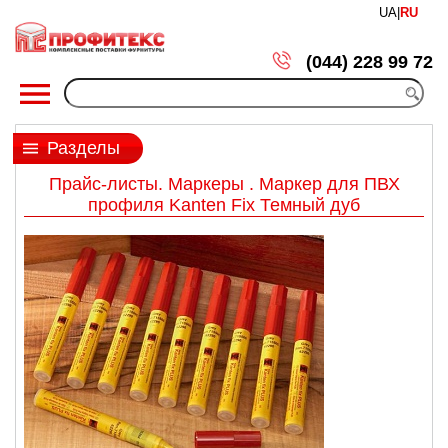
UA
|
RU
(044) 228 99 72
Разделы
Прайс-листы. Маркеры . Маркер для ПВХ
профиля Kanten Fix Темный дуб