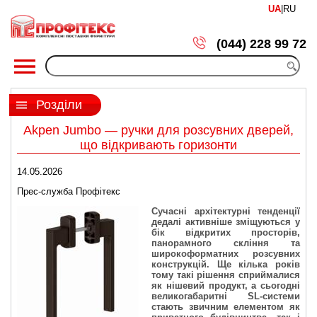
UA
|
RU
(044) 228 99 72
Розділи
Akpen Jumbo — ручки для розсувних дверей,
що відкривають горизонти
14.05.2026
Прес-служба Профітекс
Сучасні архітектурні тенденції
дедалі активніше зміщуються у
бік відкритих просторів,
панорамного скління та
широкоформатних розсувних
конструкцій. Ще кілька років
тому такі рішення сприймалися
як нішевий продукт, а сьогодні
великогабаритні SL-системи
стають звичним елементом як