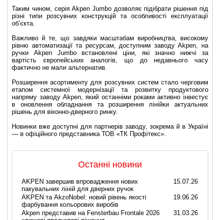
Таким чином, серія Akpen Jumbo дозволяє підібрати рішення під
різні типи розсувних конструкцій та особливості експлуатації
об’єкта.
Важливо й те, що завдяки масштабам виробництва, високому
рівню автоматизації та ресурсам, доступним заводу Akpen, на
ручки Akpen Jumbo встановлені ціни, які значно нижчі за
вартість європейських аналогів, що до недавнього часу
фактично не мали альтернатив.
Розширення асортименту для розсувних систем стало черговим
етапом системної модернізації та розвитку продуктового
напряму заводу Akpen, який останніми роками активно інвестує
в оновлення обладнання та розширення лінійки актуальних
рішень для віконно-дверного ринку.
Новинки вже доступні для партнерів заводу, зокрема й в Україні
— в офіційного представника ТОВ «ТК Профітекс».
Останні новини
AKPEN завершив впровадження нових
15.07.26
пакувальних ліній для дверних ручок
AKPEN та AkzoNobel: новий рівень якості
19.06.26
фарбування кольорових виробів
Akpen представив на Fensterbau Frontale 2026
31.03.26