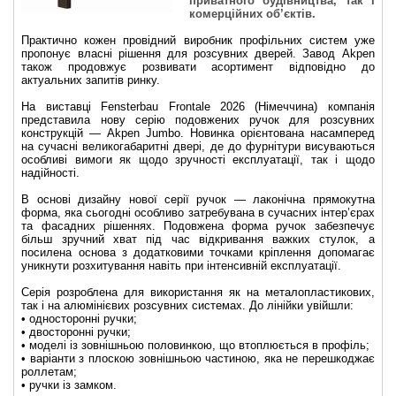
приватного будівництва, так і
комерційних об’єктів.
Практично кожен провідний виробник профільних систем уже
пропонує власні рішення для розсувних дверей. Завод Akpen
також продовжує розвивати асортимент відповідно до
актуальних запитів ринку.
На виставці Fensterbau Frontale 2026 (Німеччина) компанія
представила нову серію подовжених ручок для розсувних
конструкцій — Akpen Jumbo. Новинка орієнтована насамперед
на сучасні великогабаритні двері, де до фурнітури висуваються
особливі вимоги як щодо зручності експлуатації, так і щодо
надійності.
В основі дизайну нової серії ручок — лаконічна прямокутна
форма, яка сьогодні особливо затребувана в сучасних інтер’єрах
та фасадних рішеннях. Подовжена форма ручок забезпечує
більш зручний хват під час відкривання важких стулок, а
посилена основа з додатковими точками кріплення допомагає
уникнути розхитування навіть при інтенсивній експлуатації.
Серія розроблена для використання як на металопластикових,
так і на алюмінієвих розсувних системах. До лінійки увійшли:
• односторонні ручки;
• двосторонні ручки;
• моделі із зовнішньою половинкою, що втоплюється в профіль;
• варіанти з плоскою зовнішньою частиною, яка не перешкоджає
роллетам;
• ручки із замком.