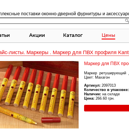
плексные поставки оконно-дверной фурнитуры и аксессуар
атьи
Акции
Каталог
Цены
айс-листы. Маркеры . Маркер для ПВХ профиля Kant
Маркер для ПВХ про
Маркер ретуширующий д
Цвет: Махагон
Артикул:
2097013
Количество в упаковке:
Наличие:
на складе
Цена:
266.60 грн.