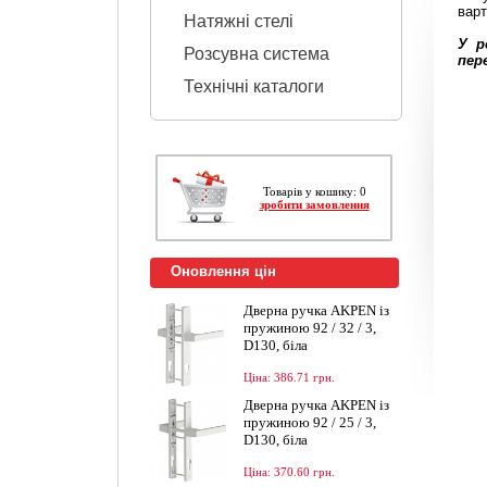
варт
Натяжні стелі
У р
Розсувна система
пер
Технічні каталоги
Товарів у кошику: 0
зробити замовлення
Оновлення цін
Дверна ручка AKPEN із
пружиною 92 / 32 / 3,
D130, біла
Ціна: 386.71 грн.
Дверна ручка AKPEN із
пружиною 92 / 25 / 3,
D130, біла
Ціна: 370.60 грн.