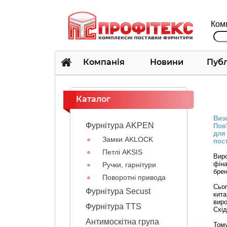
Комп
Компанія
Новини
Публ
Каталог
Виз
Фурнітура AKPEN
Пов
для
Замки AKLOCK
пос
Петлі AKSIS
Вир
фіна
Ручки, гарнітури
брен
Поворотні привода
Сьо
Фурнітура Secust
кита
виро
Фурнітура TTS
Схід
Антимоскітна група
Тому