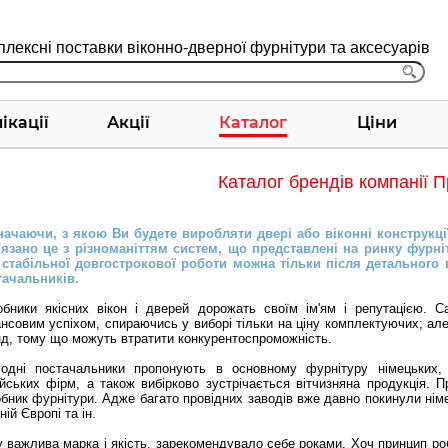
лексні поставки віконно-дверної фурнітури та аксесуарів
ікації
Акції
Каталог
Ціни
Каталог брендів компанії 
начаючи, з якою Ви будете виробляти двері або віконні конструкції
'язано це з різноманіттям систем, що представлені на ринку фурні
 стабільної довгострокової роботи можна тільки після детального
тачальників.
обники якісних вікон і дверей дорожать своїм ім'ям і репутацією. 
нсовим успіхом, спираючись у виборі тільки на ціну комплектуючих; але
д, тому що можуть втратити конкурентоспроможність.
годні постачальники пропонують в основному фурнітуру німецьких, і
йських фірм, а також вибірково зустрічається вітчизняна продукція.
бник фурнітури. Адже багато провідних заводів вже давно покинули німец
ній Європі та ін.
 важлива марка і якість, зарекомендувало себе роками. Хоч принцип ро