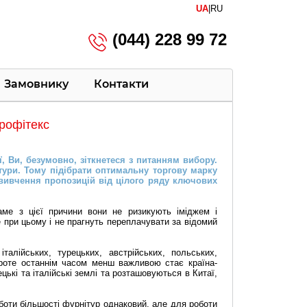
UA
|
RU
(044) 228 99 72
Замовнику
Контакти
Профітекс
, Ви, безумовно, зіткнетеся з питанням вибору.
тури. Тому підібрати оптимальну торгову марку
 вивчення пропозицій від цілого ряду ключових
Саме з цієї причини вони не ризикують іміджем і
 при цьому і не прагнуть переплачувати за відомий
талійських, турецьких, австрійських, польських,
 Проте останнім часом менш важливою стає країна-
ькі та італійські землі та розташовуються в Китаї,
боти більшості фурнітур однаковий, але для роботи