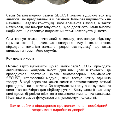
Серія багатозапорних замків SECUST значно відрізняється від
аналогів, які представлені в її сегменті. Ключова відмінність - це
механізм. Завдяки конструкції його елементів і вузлів, а також
матеріалів, що використовуються, було досягнуто більш високої
надійності, що гарантує подовжений термін експлуатації замка.
Сам корпус замка, виконаний з металу, забезпечує відмінну
герметичність. Це виключає попадання пилу і технологічних
відходів в механізм замка в процесі експлуатації, що також
впливає на термін його служби.
Контроль якості
Окремо варто відзначити, що всі замки серії SECUST проходять
автоматичний контроль якості. Для цих цілей в конвеєрі, де
проводиться поетапна збірка многозапорних замків-рейок
SECUST, інтегрований модуль, який тестує кожну одиницю
товару. В ході перевірки кожен замок в автоматичному режимі
проходить 1 цикл роботи. За результатом тесту аналізується: а)
сила, яка необхідна для підйому ручки і блокування її настиску
циліндром; б) робота обох тяг з встановленими на них цапфами;
Після цього замок фіксується в «нульовому» положенні.
Замки-рейки з підвищеною протизламністю - необхідний
асортимент виробника дверей!