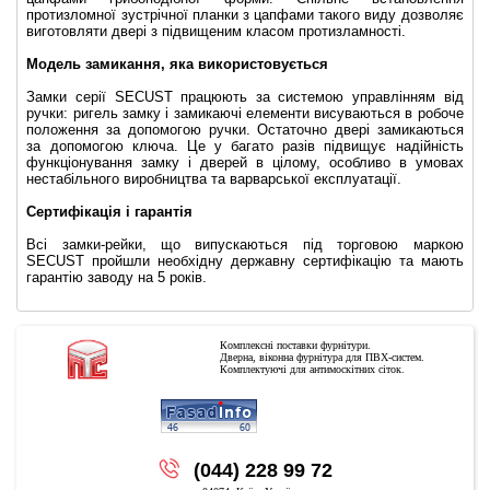
протизломної зустрічної планки з цапфами такого виду дозволяє
виготовляти двері з підвищеним класом протизламності.
Модель замикання, яка використовується
Замки серії SECUST працюють за системою управлінням від
ручки: ригель замку і замикаючі елементи висуваються в робоче
положення за допомогою ручки. Остаточно двері замикаються
за допомогою ключа. Це у багато разів підвищує надійність
функціонування замку і дверей в цілому, особливо в умовах
нестабільного виробництва та варварської експлуатації.
Сертифікація і гарантія
Всі замки-рейки, що випускаються під торговою маркою
SECUST пройшли необхідну державну сертифікацію та мають
гарантію заводу на 5 років.
Комплексні поставки фурнітури.
Дверна, віконна фурнітура для ПВХ-систем.
Комплектуючі для антимоскітних сіток.
Copyright © 2026
(044) 228 99 72