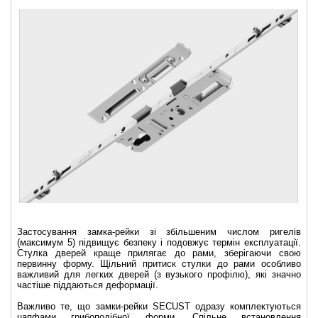
Застосування замка-рейки зі збільшеним числом ригелів
(максимум 5) підвищує безпеку і подовжує термін експлуатації.
Стулка дверей краще прилягає до рами, зберігаючи свою
первинну форму. Щільний притиск стулки до рами особливо
важливий для легких дверей (з вузького профілю), які значно
частіше піддаються деформації.
Важливо те, що замки-рейки SECUST одразу комплектуються
цапфами грибоподібної форми. Спільне встановлення