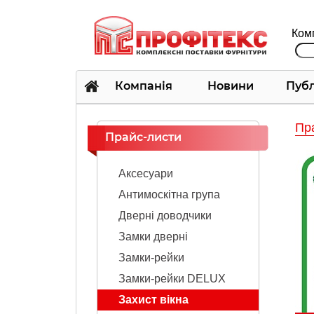
Комп
Компанія
Новини
Публ
Пра
Прайс-листи
Аксесуари
Антимоскітна група
Дверні доводчики
Замки дверні
Замки-рейки
Замки-рейки DELUX
Захист вікна