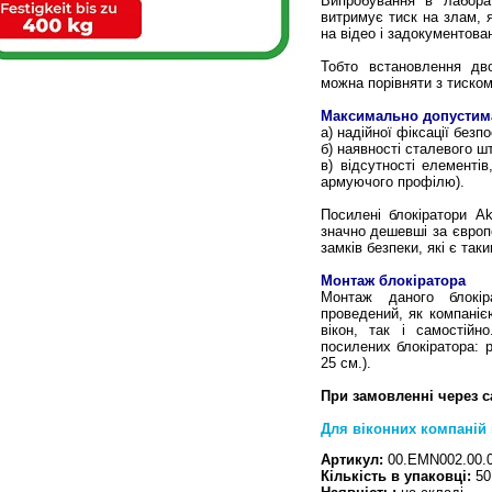
Випробування в лабора
витримує тиск на злам, 
на відео і задокументован
Тобто встановлення дво
можна порівняти з тиском 
Максимально допустима
а) надійної фіксації без
б) наявності сталевого ш
в) відсутності елемент
армуючого профілю).
Посилені блокіратори Ak
значно дешевші за європ
замків безпеки, які є та
Монтаж блокіратора
Монтаж даного блокі
проведений, як компанією
вікон, так і самостій
посилених блокіратора: р
25 см.).
При замовленні через с
Для віконних компаній 
Артикул:
00.EMN002.00.
Кількість в упаковці:
50