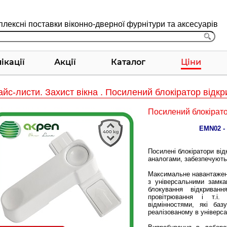
лексні поставки віконно-дверної фурнітури та аксесуарів
ікації
Акції
Каталог
Ціни
йс-листи. Захист вікна . Посилений блокіратор відк
Посилений блокірато
EMN02 -
Посилені блокіратори від
аналогами, забезпечують
Максимальне навантаженн
з універсальними замка
блокування відкрива
провітрювання і т.і
відмінностями, які баз
реалізованому в універса