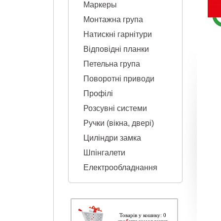
Маркеры
Монтажна група
Натискні гарнітури
Відповідні планки
Петельна група
Поворотні приводи
Профілі
Розсувні системи
Ручки (вікна, двері)
Циліндри замка
Шпінгалети
Електрообладнання
Товарів у кошику: 0
зробити замовлення