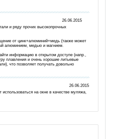
26.06.2015
стали и ряду прочих высокопрочных
ащение от цинк+алюминий+медь (также может
ный алюминием, медью и магнием.
айти информацию в открытом доступе (напр.,
атуру плавления и очень хорошие литьевые
али), что позволяет получать довольно
26.06.2015
 использоваться на окне в качестве муляжа,