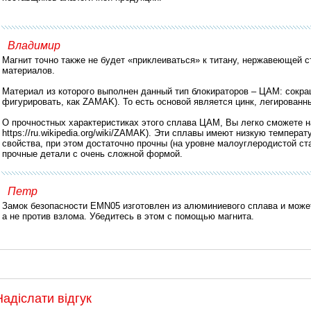
Владимир
Магнит точно также не будет «приклеиваться» к титану, нержавеющей 
материалов.
Материал из которого выполнен данный тип блокираторов – ЦАМ: сокр
фигурировать, как ZAMAK). То есть основой является цинк, легирован
О прочностных характеристиках этого сплава ЦАМ, Вы легко сможете н
https://ru.wikipedia.org/wiki/ZAMAK). Эти сплавы имеют низкую темпер
свойства, при этом достаточно прочны (на уровне малоуглеродистой ст
прочные детали с очень сложной формой.
Петр
Замок безопасности EMN05 изготовлен из алюминиевого сплава и может
а не против взлома. Убедитесь в этом с помощью магнита.
Надіслати відгук