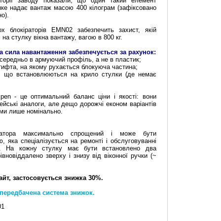
торії заводу показали, що один такий елемент
яке надає вантаж масою 400 кілограм (зафіксовано
о).
х блокіраторів EMN02 забезпечить захист, якій
на стулку вікна вантажу, вагою в 800 кг.
 сила навантаження забезпечується за рахунок:
посередньо в армуючий профіль, а не в пластик;
тифта, на якому рухається блокуюча частина;
ів, що встановлюються на крило стулки (де немає
pen - це оптимальний баланс ціни і якості: вони
ейські аналоги, але дещо дорожчі економ варіантів
кими лише номінально.
ратора максимально спрощений і може бути
, яка спеціалізується на ремонті і обслуговуванні
но. На кожну стулку має бути встановлено два
івновіддалено зверху і знизу від віконної ручки (~
айт, застосовується знижка 30%.
передбачена система знижок.
01