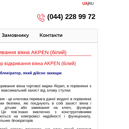
UA
|
RU
(044) 228 99 72
Замовнику
Контакти
ривання вікна AKPEN (білий)
р відкривання вікна AKPEN (білий)
 блокіратор, який дійсно захищає
кривання вікна торгової марки Akpen, в порівнянні з
 максимальний захист від злому стулки.
я - це ключова перевага даної моделі в порівнянні
ми безпеки, які поєднують в собі захист вікна і
ння дітьми або замикання на ключ, функцію
. Це пов`язано виключно з конструктивними
уються на компромісі надійності і функціоналу,
льних блокіраторів.