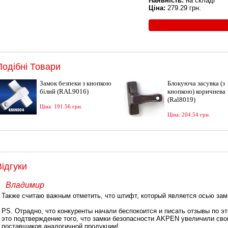
Наявність:
на складі
Ціна:
279.29 грн.
Подібні Товари
Замок безпеки з кнопкою
Блокуюча засувка (з
білий (RAL9016)
кнопкою) коричнева
(Ral8019)
Ціна: 191.56 грн.
Ціна: 204.54 грн.
Відгуки
Владимир
Также считаю важным отметить, что штифт, который является осью замк
PS. Отрадно, что конкуренты начали беспокоится и писать отзывы по э
это подтверждение того, что замки безопасности AKPEN увеличили сво
поставщиков аналогичной продукции!