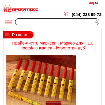
UA
|
RU
(044) 228 99 72
Розділи
Прайс-листи. Маркери . Маркер для ПВХ
профілю Kanten Fix Золотий дуб